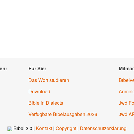
en:
Für Sie:
Mitma
Das Wort studieren
Bibelv
Download
Anmel
Bible in Dialects
.twd F
Verfügbare Bibelausgaben 2026
.twd A
Bibel 2.0 |
Kontakt
|
Copyright
|
Datenschutzerklärung