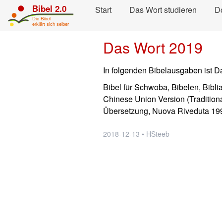
Navigation überspringen direkt zum Inhalt...
Bibel 2.0
Start
Das Wort studieren
D
Die Bibel
erklärt sich selber
Das Wort 2019
In folgenden Bibelausgaben ist Da
Bibel für Schwoba, Bibelen, Bibli
Chinese Union Version (Traditiona
Übersetzung, Nuova Riveduta 199
2018-12-13 • HSteeb