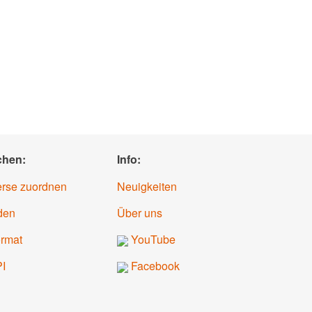
chen:
Info:
erse zuordnen
Neuigkeiten
den
Über uns
ormat
YouTube
PI
Facebook