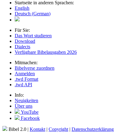
Startseite in anderen Sprachen:
English
Deutsch
(
German
)
Für Sie:
Das Wort studieren
Download
Dialects
Verfügbare Bibelausgaben
2026
Mitmachen:
Bibelverse zuordnen
Anmelden
.twd Format
.twd API
Info:
Neuigkeiten
Über uns
YouTube
Facebook
Bibel 2.0
|
Kontakt
|
Copyright
|
Datenschutzerklärung