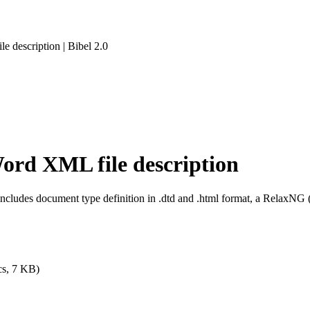
 description | Bibel 2.0
ord XML file description
ncludes document type definition in .dtd and .html format, a RelaxNG (
cs, 7 KB)