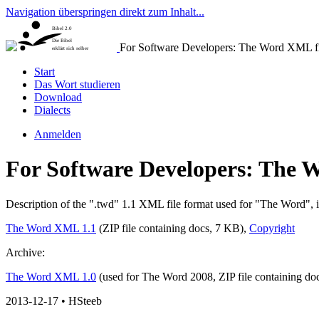
Navigation überspringen direkt zum Inhalt...
Bibel 2.0
Die Bibel
For Software Developers: The Word XML file
erklärt sich selber
Start
Das Wort studieren
Download
Dialects
Anmelden
For Software Developers: The W
Description of the ".twd" 1.1 XML file format used for "The Word", i
The Word XML 1.1
(ZIP file containing docs, 7 KB),
Copyright
Archive:
The Word XML 1.0
(used for The Word 2008, ZIP file containing do
2013-12-17 • HSteeb